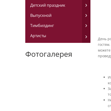
Детский праздник
Выпускной
Тимбилдинг
Артисты
День ро
гостям.
можете
Фотогалерея
проведу
И
к
З
ГЕНДЕР-
ГОРОДСКИЕ
т
Н
с