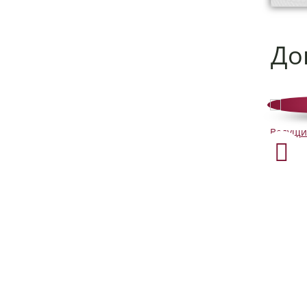
До
Свадебный
Ведущи
организатор