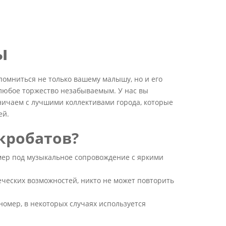
ы
помниться не только вашему малышу, но и его
ь любое торжество незабываемым. У нас вы
ничаем с лучшими коллективами города, которые
ей.
кробатов?
ер под музыкальное сопровождение с яркими
ческих возможностей, никто не может повторить
омер, в некоторых случаях используется