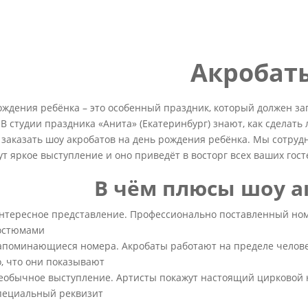
Акробат
ждения ребёнка – это особенный праздник, который должен за
 В студии праздника «Анита» (Екатеринбург) знают, как сделат
 заказать шоу акробатов на день рождения ребёнка. Мы сотруд
т яркое выступление и оно приведёт в восторг всех ваших гост
В чём плюсы шоу а
нтересное представление. Профессионально поставленный ном
остюмами
апоминающиеся номера. Акробаты работают на пределе челове
о, что они показывают
еобычное выступление. Артисты покажут настоящий цирковой н
пециальный реквизит