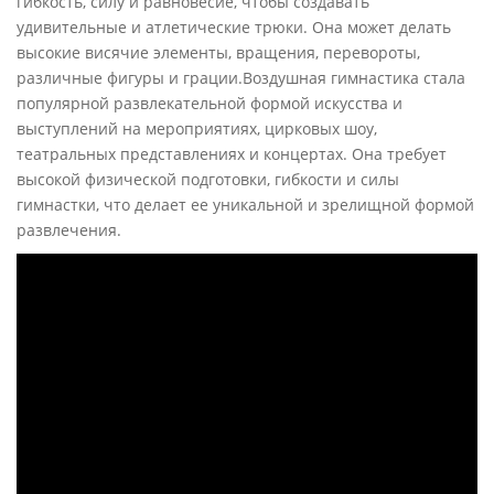
гибкость, силу и равновесие, чтобы создавать
удивительные и атлетические трюки. Она может делать
высокие висячие элементы, вращения, перевороты,
различные фигуры и грации.
Воздушная гимнастика стала
популярной развлекательной формой искусства и
выступлений на мероприятиях, цирковых шоу,
театральных представлениях и концертах. Она требует
высокой физической подготовки, гибкости и силы
гимнастки, что делает ее уникальной и зрелищной формой
развлечения.