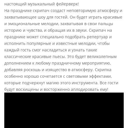
настоящий музыкальный фейерверк!
На празднике скрипач создаст неповторимую атмосферу и
захватывающее шоу для гостей. Он будет играть красивые
и эмоциональные мелодии, захватывая в свои пальцы
историю и чувства, и обращая их в звуки. Скрипач на
празднике может специально подобрать репертуар и
исполнить популярные и известные мелодии, чтобы
каждый гость смог насладиться и узнать такие
классические красивые пьесы. Это будет великолепным
дополнением к любому праздничному мероприятию,
добавляя роскошь и изящество в атмосферу. Скрипка
особенно хорошо сочетается с световыми эффектами,
которые подчеркнут магию этого инструмента. Все гости
будут восхищены и восторженно аплодировать ему!