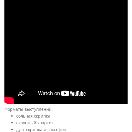
Форматы выступлений:
сольная скрипка
струнный квартет
дуэт скрипка и саксофон